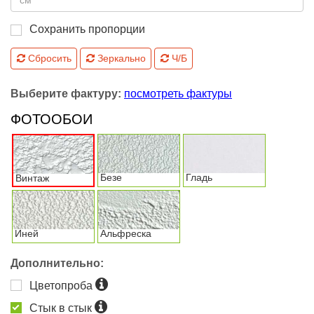
Сохранить пропорции
Сбросить
Зеркально
Ч/Б
Выберите фактуру:
посмотреть фактуры
ФОТООБОИ
Безе
Гладь
Винтаж
Иней
Альфреска
Дополнительно:
Цветопроба
Стык в стык