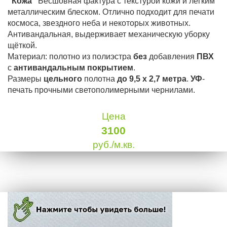
"Кожа"
Бесшовная фактура с текстурой кожи и лёгким
металлическим блеском. Отлично подходит для печати
космоса, звездного неба и некоторых животных.
Антивандальная, выдерживает механическую уборку
щёткой.
Материал: полотно из полиэстра
без
добавления
ПВХ
с
антивандальным покрытием
.
Размеры
цельного
полотна
до 9,5 х 2,7 метра
.
УФ
-
печать прочными светополимерными чернилами.
Цена
3100
руб./м.кв.