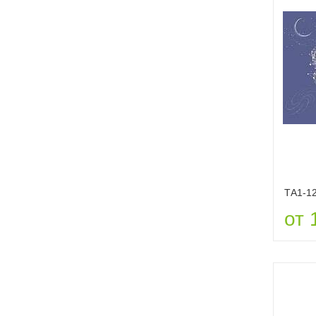
ТА1-1
от 