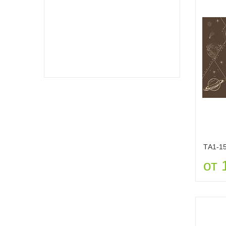
ТА1-1
от 