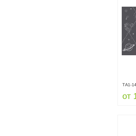
ТА1-1
от 