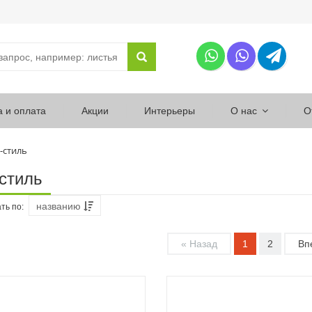
а и оплата
Акции
Интерьеры
О нас
О
-стиль
стиль
названию
ть по:
« Назад
1
2
Вп