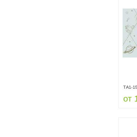
ТА1-1
от 