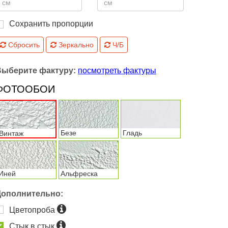
Сохранить пропорции
Сбросить
Зеркально
Ч/Б
Выберите фактуру:
посмотреть фактуры
ФОТООБОИ
Безе
Гладь
Винтаж
Иней
Альфреска
Дополнительно:
Цветопроба
Стык в стык