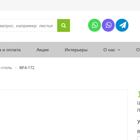
а и оплата
Акции
Интерьеры
О нас
О
-стиль
ВР4-172
Ц
П
У
В