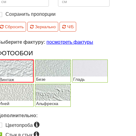
Сохранить пропорции
Сбросить
Зеркально
Ч/Б
Выберите фактуру:
посмотреть фактуры
ФОТООБОИ
Безе
Гладь
Винтаж
Иней
Альфреска
Дополнительно:
Цветопроба
Стык в стык