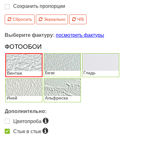
Сохранить пропорции
Сбросить
Зеркально
Ч/Б
Выберите фактуру:
посмотреть фактуры
ФОТООБОИ
Безе
Гладь
Винтаж
Иней
Альфреска
Дополнительно:
Цветопроба
Стык в стык