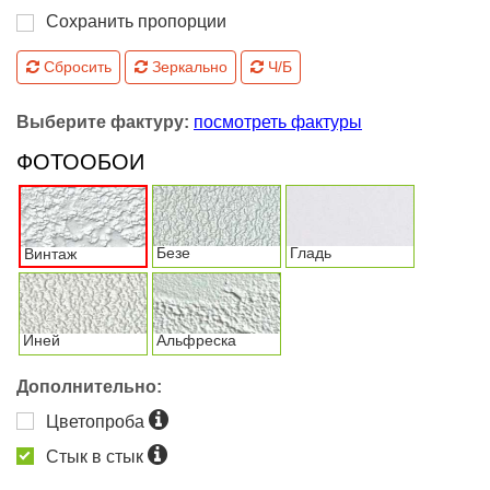
Сохранить пропорции
Сбросить
Зеркально
Ч/Б
Выберите фактуру:
посмотреть фактуры
ФОТООБОИ
Безе
Гладь
Винтаж
Иней
Альфреска
Дополнительно:
Цветопроба
Стык в стык