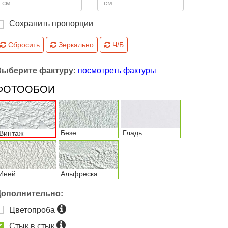
Сохранить пропорции
Сбросить
Зеркально
Ч/Б
Выберите фактуру:
посмотреть фактуры
ФОТООБОИ
Безе
Гладь
Винтаж
Иней
Альфреска
Дополнительно:
Цветопроба
Стык в стык