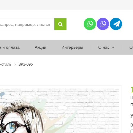
а и оплата
Акции
Интерьеры
О нас
О
-стиль
ВР3-096
Ц
П
У
В