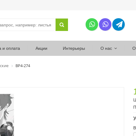
а и оплата
Акции
Интерьеры
О нас
О
ские
ВР4-274
Ц
П
У
В