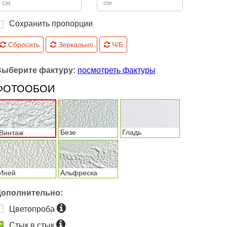
Сохранить пропорции
Сбросить
Зеркально
Ч/Б
Выберите фактуру:
посмотреть фактуры
ФОТООБОИ
Безе
Гладь
Винтаж
Иней
Альфреска
Дополнительно:
Цветопроба
Стык в стык