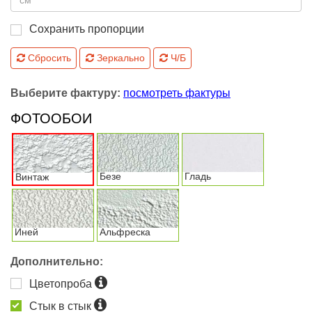
Сохранить пропорции
Сбросить
Зеркально
Ч/Б
Выберите фактуру:
посмотреть фактуры
ФОТООБОИ
Безе
Гладь
Винтаж
Иней
Альфреска
Дополнительно:
Цветопроба
Стык в стык