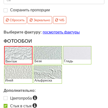
Сохранить пропорции
Сбросить
Зеркально
Ч/Б
Выберите фактуру:
посмотреть фактуры
ФОТООБОИ
Безе
Гладь
Винтаж
Иней
Альфреска
Дополнительно:
Цветопроба
Стык в стык