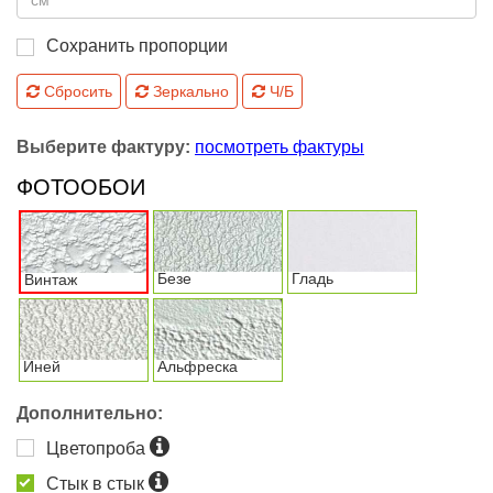
Сохранить пропорции
Сбросить
Зеркально
Ч/Б
Выберите фактуру:
посмотреть фактуры
ФОТООБОИ
Безе
Гладь
Винтаж
Иней
Альфреска
Дополнительно:
Цветопроба
Стык в стык