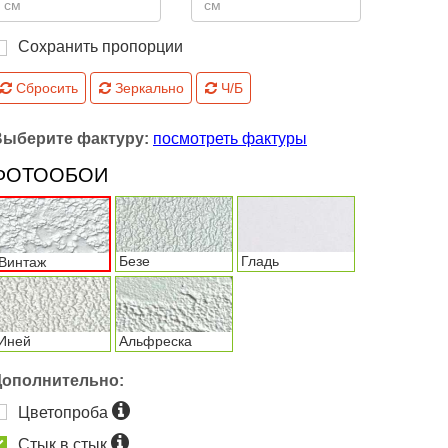
Сохранить пропорции
Сбросить
Зеркально
Ч/Б
Выберите фактуру:
посмотреть фактуры
ФОТООБОИ
Безе
Гладь
Винтаж
Иней
Альфреска
Дополнительно:
Цветопроба
Стык в стык