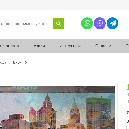
а и оплата
Акции
Интерьеры
О нас
О
ода
ВР3-446
Ц
П
У
В