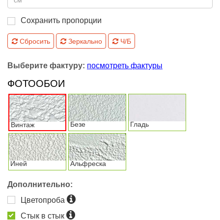
Сохранить пропорции
Сбросить
Зеркально
Ч/Б
Выберите фактуру:
посмотреть фактуры
ФОТООБОИ
Безе
Гладь
Винтаж
Иней
Альфреска
Дополнительно:
Цветопроба
Стык в стык