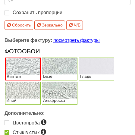
Сохранить пропорции
Сбросить
Зеркально
Ч/Б
Выберите фактуру:
посмотреть фактуры
ФОТООБОИ
Безе
Гладь
Винтаж
Иней
Альфреска
Дополнительно:
Цветопроба
Стык в стык