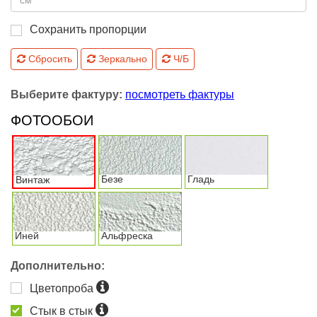
Сохранить пропорции
Сбросить
Зеркально
Ч/Б
Выберите фактуру:
посмотреть фактуры
ФОТООБОИ
Безе
Гладь
Винтаж
Иней
Альфреска
Дополнительно:
Цветопроба
Стык в стык