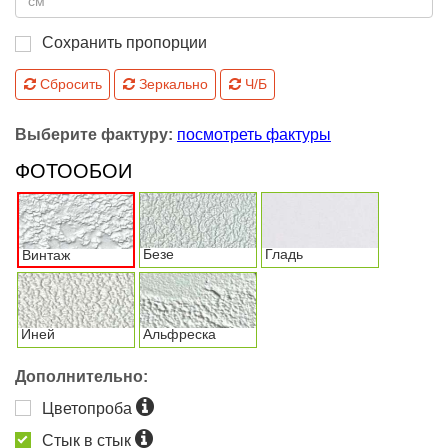
Сохранить пропорции
Сбросить
Зеркально
Ч/Б
Выберите фактуру:
посмотреть фактуры
ФОТООБОИ
Безе
Гладь
Винтаж
Иней
Альфреска
Дополнительно:
Цветопроба
Стык в стык