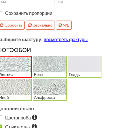
Сохранить пропорции
Сбросить
Зеркально
Ч/Б
Выберите фактуру:
посмотреть фактуры
ФОТООБОИ
Безе
Гладь
Винтаж
Иней
Альфреска
Дополнительно:
Цветопроба
Стык в стык