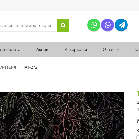
а и оплата
Акции
Интерьеры
О нас
О
лизация
ТА1-272
Ц
П
У
В