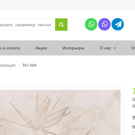
а и оплата
Акции
Интерьеры
О нас
О
лизация
ТА1-504
Ц
П
У
В