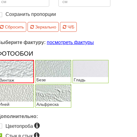
Сохранить пропорции
Сбросить
Зеркально
Ч/Б
Выберите фактуру:
посмотреть фактуры
ФОТООБОИ
Безе
Гладь
Винтаж
Иней
Альфреска
Дополнительно:
Цветопроба
Стык в стык