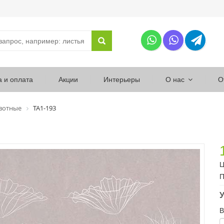
а и оплата
Акции
Интерьеры
О нас
О
вотные
ТА1-193
Ц
П
У
В