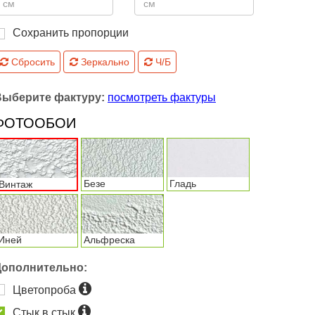
Сохранить пропорции
Сбросить
Зеркально
Ч/Б
Выберите фактуру:
посмотреть фактуры
ФОТООБОИ
Безе
Гладь
Винтаж
Иней
Альфреска
Дополнительно:
Цветопроба
Стык в стык