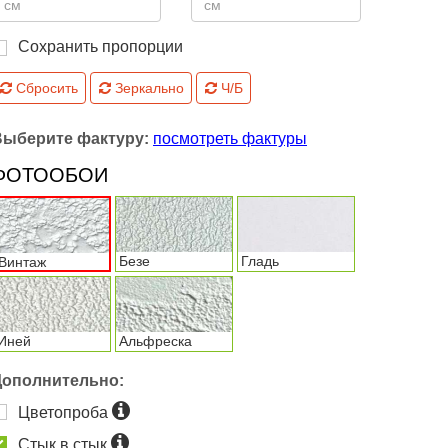
Сохранить пропорции
Сбросить
Зеркально
Ч/Б
Выберите фактуру:
посмотреть фактуры
ФОТООБОИ
Безе
Гладь
Винтаж
Иней
Альфреска
Дополнительно:
Цветопроба
Стык в стык