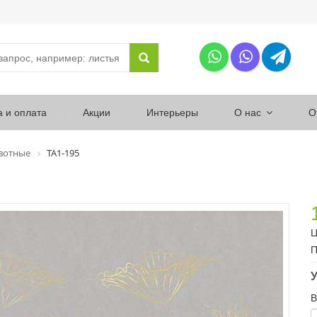
а и оплата
Акции
Интерьеры
О нас
О
вотные
ТА1-195
Ц
П
У
В