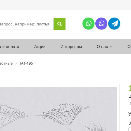
а и оплата
Акции
Интерьеры
О нас
О
вотные
ТА1-196
Ц
П
У
В