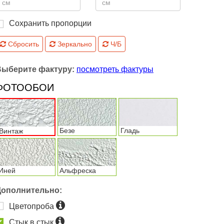
Сохранить пропорции
Сбросить
Зеркально
Ч/Б
Выберите фактуру:
посмотреть фактуры
ФОТООБОИ
Безе
Гладь
Винтаж
Иней
Альфреска
Дополнительно:
Цветопроба
Стык в стык